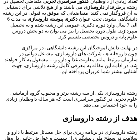
تعداد زیادی از داوطلبان
کنکور سراسری تجربی
متقاضی تحصیل در
رشته پرطرفدار
داروسازی
می باشند و از هیچ تلاشی برای دستیابی
به آن فروگذار نمی کنند. متقاضیانی که موفق به قبولی در این رشته
دانشگاهی بشوند، تحت عنوان
دکتری پیوسته داروسازی
به مدت 6
الی 7 سال وارد دوره دکتری عمومی این رشته شده و به تحصیل
میپردازند. طول دوره تحصیل را نیز می توان به دو بخش دروس
علوم پایه و دروس تخصصی تقسیم کرد.
در نهایت دانش آموختگان این رشته دانشگاهی، در مراکزی
چون داروخانه ها، شرکت های داروسازی، مشاغل دولتی در
سازمان مرتبط مانند معاونت غذا و دارو و… مشغول به کار خواهند
شد. در ادامه این مقاله به معرفی کامل رشته داروسازی، جهت
آشنایی بیشتر شما عزیزان پرداخته ایم.
رشته داروسازی یکی از سه رشته برتر و محبوب گروه آزمایشی
علوم تجربی در کنکور سراسری است که هر ساله داوطلبان زیادی
را به خود اختصاص می دهد.
هدف از رشته داروسازی
رشته داروسازی در برنامه ریزی برای حل مسائل مرتبط با دارو و
سلامت در سطح ملی، پیشگیری از سمیت و عوارض جانبی داروها،