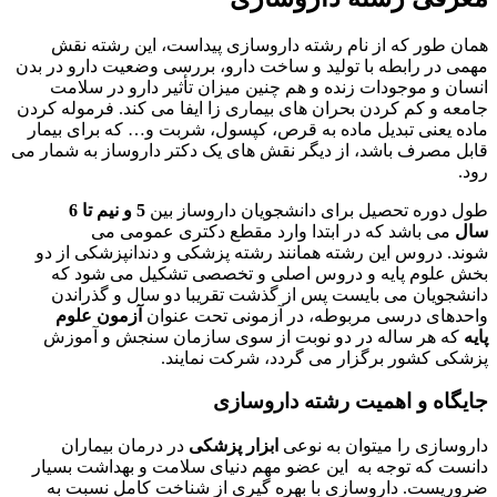
همان طور که از نام رشته داروسازی پیداست، این رشته نقش
مهمی در رابطه با تولید و ساخت دارو، بررسی وضعیت دارو در بدن
انسان و موجودات زنده و هم چنین میزان تأثیر دارو در سلامت
جامعه و کم کردن بحران‌ های بیماری‌ زا ایفا می کند. فرموله کردن
ماده یعنی تبدیل ماده به قرص، کپسول، شربت و… که برای بیمار
قابل مصرف باشد، از دیگر نقش های یک دکتر داروساز به شمار می
رود.
طول دوره تحصیل برای دانشجویان داروساز بین
5 و نیم تا 6
سال
می باشد که در ابتدا وارد مقطع دکتری عمومی می
شوند. دروس این رشته همانند رشته پزشکی و دندانپزشکی از دو
بخش علوم پایه و دروس اصلی و تخصصی تشکیل می شود که
دانشجویان می بایست پس از گذشت تقریبا دو سال و گذراندن
واحدهای درسی مربوطه، در آزمونی تحت عنوان
آزمون علوم
پایه
که هر ساله در دو نوبت از سوی سازمان سنجش و آموزش
پزشکی کشور برگزار می گردد، شرکت نمایند.
جایگاه و اهمیت رشته داروسازی
داروسازی را میتوان به نوعی
ابزار پزشکی
در درمان بیماران
دانست که توجه به این عضو مهم دنیای سلامت و بهداشت بسیار
ضروریست. داروسازی با بهره گیری از شناخت کامل نسبت به