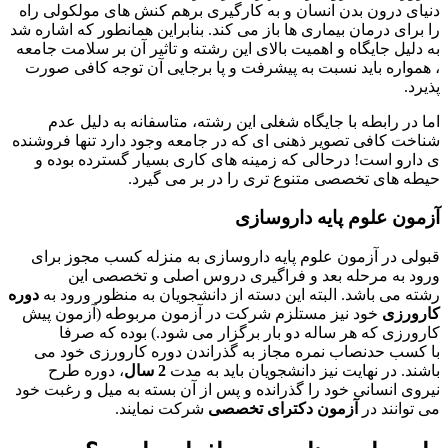
دنیای درون بدن انسان و به کارگیری برهم کنش های مولکولی راه
را برای درمان بیماری ها باز می کند. بنابراین همانطور که اشاره شد
به دلیل جایگاه و اهمیت بالای این رشته و تاثیر آن بر سلامت جامعه
، همواره باید نسبت به پیشرفت و پا برجایی آن توجه کافی صورت
پذیرد.
اما در رابطه با جایگاه شغلی این رشته، متاسفانه به دلیل عدم
شناخت کافی تصویر ذهنی ای که در جامعه وجود دارد تنها فروشنده
ی دارو است! درحالی که زمینه های کاری بسیار گسترده بوده و
حیطه های تخصصی متنوع تری را در بر می گیرد.
آزمون علوم پایه داروسازی
قبولی در آزمون علوم پایه داروسازی به منزله کسب مجوز برای
ورود به مرحله بعد و فراگیری دروس اصلی و تخصصی این
رشته می باشد. البته این دسته از دانشجویان به منظور ورود به
دوره
کارورزی
خود نیز مستلزم شرکت در آزمون مربوطه (آزمون پیش
کارورزی که هر ساله دو بار برگزار می شود.) بوده که صرفا
با کسب حدنصاب نمره مجاز به گذراندن دوره کارورزی خود می
باشند. در نهایت نیز دانشجویان باید به مدت
2 سال
، دوره طرح
نیروی انسانی خود را گذرانده و پس از آن بسته به میل و رغبت خود
می توانند در
آزمون دکترای تخصصی
شرکت نمایند.