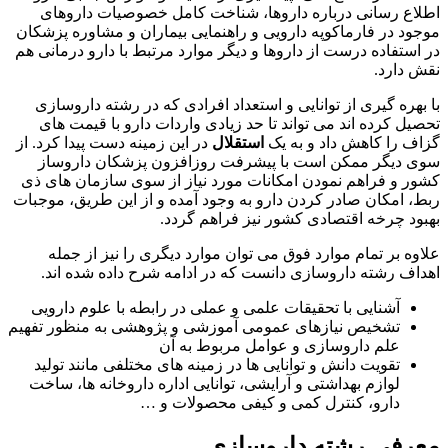
اطلاع رسانی درباره داروها، شناخت کامل خصوصیات داروهای
موجود در فارماکوپه دارویی و راهنمایی بیماران و مشاوره پزشکان
در استفاده درست از داروها و دیگر موارد مرتبط با دارو درمانی هم
نقش دارد.
با بهره گیری از توانایی و استعداد افرادی که در رشته داروسازی
تحصیل کرده اند می تواند تا حد زیادی واردات دارو با قیمت های
گزاف را کاهش داد و به یک
استقلال
در این زمینه دست پیدا کرد. از
سوی دیگر ممکن است با پیشرفت روزافزون پزشکان داروساز
کشور و فراهم نمودن امکانات مورد نیاز از سوی سازمان های ذی
ربط، امکان صادر کردن دارو به وجود آمده و از این طریق، موجبات
بهبود چرخه اقتصادی کشور نیز فراهم گردد.
علاوه بر تمام موارد فوق می توان موارد دیگری را نیز از جمله
اهداف رشته داروسازی دانست که در ادامه شرح داده شده اند.
آشنایی با تحقیقات علمی و عملی در رابطه با علوم دارویی
تشخیص نیازهای عمومی آموزشی و پژوهشی به منظور تفهیم
علم داروسازی و عوامل مربوط به آن
تقویت دانش و توانایی ها در زمینه های مختلفی مانند تولید
لوازم بهداشتی و آرایشی، توانایی اداره داروخانه ها، ساخت
دارو، کنترل کمی و کیفی محصولات و …
معرفی رشته داروسازی