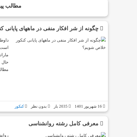
مطالب پیش
چگونه از شر افکار منفی در ماههای پایانی 
داوطل
است ب
مارات
حال م
مطال
16 شهریور 1401
2035 بار
بدون نظر
کنکور
معرفی کامل رشته روانشناسی
روانش