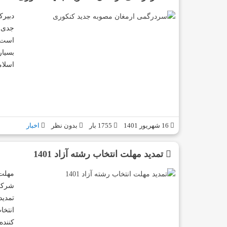
دبیرک
جدی د
است ک
بسیار
اسلام
16 شهریور 1401
1755 بار
بدون نظر
اخبار
تمدید مهلت انتخاب رشته آزاد 1401
مهلت 
تمدید
انتخا
کننده