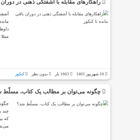
راهکارهای مقابله با آشفتگی ذهنی در دوران ب
آشفتگ
مانده
داوطل
مبتلا
16 شهریور 1401
1663 بار
بدون نظر
کنکور
چگونه می‌توان بر مطالب یک کتاب، مسلّط 
چگونه
چند ب
که بی
می‌شن