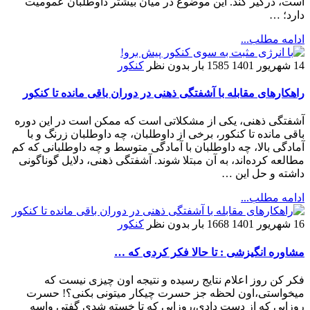
است، درگیر کند. این موضوع در میان بیشتر داوطلبان عمومیت
دارد؛ …
ادامه مطلب...
14 شهریور 1401
1585 بار
بدون نظر
کنکور
راهکارهای مقابله با آشفتگی ذهنی در دوران باقی مانده تا کنکور
آشفتگی ذهنی، یکی از مشکلاتی است که ممکن است در این دوره
باقی مانده تا کنکور، برخی از داوطلبان، چه داوطلبان زرنگ و با
آمادگی بالا، چه داوطلبان با آمادگی متوسط و چه داوطلبانی که کم
مطالعه کرده‌اند، به آن مبتلا شوند. آشفتگی ذهنی، دلایل گوناگونی
داشته و حل این …
ادامه مطلب...
16 شهریور 1401
1668 بار
بدون نظر
کنکور
مشاوره انگیزشی : تا حالا فکر کردی که …
فکر کن روز اعلام نتایج رسیده و نتیجه اون چیزی نیست که
میخواستی،اون لحظه جز حسرت چیکار میتونی بکنی؟! حسرت
روزایی که از دست دادی،روزایی که تا خسته شدی گفتی واسه