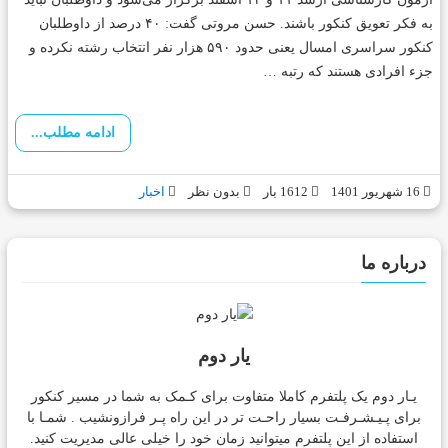
به فکر تعویق کنکور باشند. حسن مروتی گفت: ۴۰ درصد از داوطلبان
کنکور سراسری امسال یعنی حدود ۵۹۰ هزار نفر انتخاب رشته نکرده و
جزء افرادی هستند که رتبه …
ادامه مطلب...
16 شهریور 1401
1612 بار
بدون نظر
اخبار
درباره ما
یار دوم
یـار دوم یک پلتفرم کاملا متفاوت برای کـمک به شما در مسیر کنکور
برای پـیـشـرفـت بسیار راحـت تر در این راه پـر فرازونشیب . شمـا با
استفاده از این پلتفرم میتوانید زمان خود را خیلی عالی مدیریت کنید.