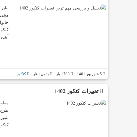
بنابر
مبنی 
خانوا
کنکور
آینده
5 شهریور 1401
1708 بار
بدون نظر
کنکور
تغییرات کنکور 1402
معاون
طرح ا
کنکور