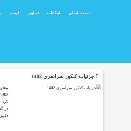
صفحه اصلی
امکانات
تصاویر
قیمت
پ
جزئیات کنکور سراسری 1402
معاون
کرد.
دقیق 