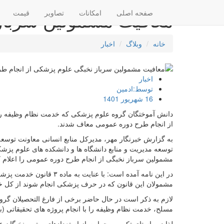
معافیت مشمولین سرباز
صفحه اصلی
امکانات
تصاویر
قیمت
خانه
وبلاگ
اخبار
اخبار
توسط:ادمین
16 شهریور 1401
دانش آموختگان گروه علوم پزشکی که خدمت نظام وظیفه را با 
از انجام طرح دوره عمومی معاف شدند.
به گزارش خبرنگار مهر، مدیرکل منابع انسانی معاونت توسعه
توسعه مدیریت و منابع دانشگاه ها و دانشکده های علوم پز
مشمولین سرباز نخبگی از انجام طرح دوره عمومی را اعلام ک
در این نامه آمده است: با 
مشمولان این قانون که در حرف پزشکی انجام شوند از کل 
لازم به ذکر است در حال حاضر برخی از فارغ التحصیلان گر
مسلح، خدمت نظام وظیفه را با انجام پروژه های تحقیقاتی (به مدت ۱۴ تا ۲۱ ماه) به پایان 
لذا در راستای تکریم و حمایت از استعدادهای برتر و نخبگان 