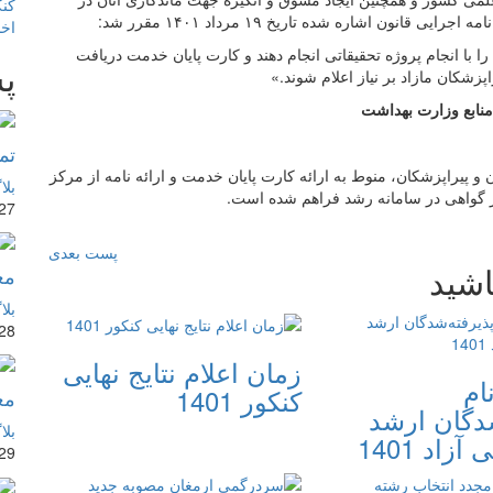
کنک
اخب
ا انجام پروژه تحقیقاتی انجام دهند و کارت پایان خدمت دریافت
پس
شکان مازاد بر نیاز اعلام شوند.»
منابع وزارت بهداشت
تم
یراپزشکان، منوط به ارائه کارت پایان خدمت و ارائه نامه از مرکز
بلا
ور گواهی در سامانه رشد فراهم شده است.
27 مرداد 401
پست بعدی
اشید
مع
بلا
28 مرداد 401
زمان اعلام نتایج نهایی
ام
کنکور 1401
مع
شدگان ارشد
بلا
زاد 1401
29 مرداد 401