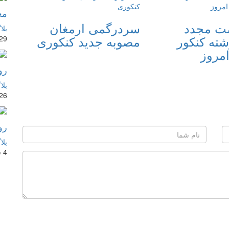
مع
صت مجدد
سردرگمی ارمغان
بلا
شته کنکور
مصوبه جدید کنکوری
29 مرداد 401
رو
بلا
26 مرداد 401
رو
بلا
4 شهریور 1401