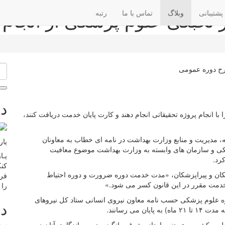
 نخبگی علوم پزشکی از انجام
پشتیبانی
وبلاگ
تماس با ما
رتبه
در
انجام پروژه تحقیقاتی انجام دهند و کارت پایان خدمت دریافت کنند،
، مدیریت و منابع وزارت بهداشت در نامه ای خطاب به معاونان
یار
شکی و سازمان های وابسته به وزارت بهداشت موضوع معافیت
یـا
رد.
کنک
عنایت به ماده ۳ قانون خدمت پزشکان و پیراپزشکان، «مدت خدمت دوره ضرورت و دوره احتیاط
فرا
خدمت مقرر در این قانون کسر می شود.»
را 
وه علوم پزشکی حسب نامه معاون نیروی انسانی ستاد کل نیروهای
دس
می رسانند.
علمی کشور و همچنین ایجاد مشوق و انگیزه جهت ماندگاری آنان در