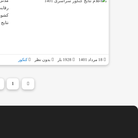
مدتی 
رقابت
نتایج
18 مرداد 1401
1928 بار
بدون نظر
کنکور
1